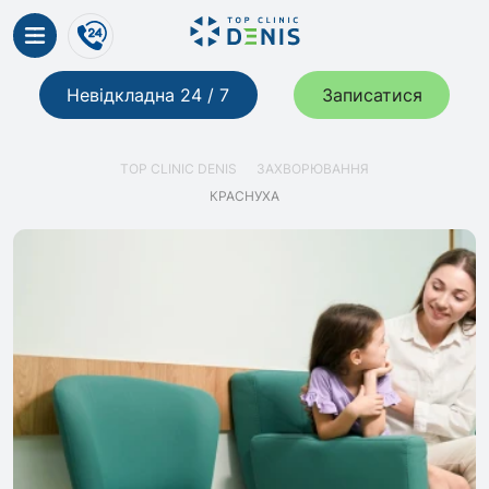
Невідкладна 24 / 7
Записатися
TOP CLINIC DENIS
ЗАХВОРЮВАННЯ
КРАСНУХА