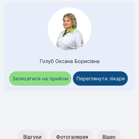
Голуб Оксана Борисівна
Записатися на прийом
Переглянути лікаря
Відгуки
Фотогалерея
Відео