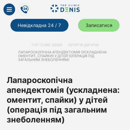
Невідкладна 24 / 7
Записатися
TOP CLINIC DENIS
ХІРУРГІЯ ДИТЯЧА
ЛАПАРОСКОПІЧНА АПЕНДЕКТОМІЯ (УСКЛАДНЕНА:
ОМЕНТИТ, СПАЙКИ) У ДІТЕЙ (ОПЕРАЦІЯ ПІД
ЗАГАЛЬНИМ ЗНЕБОЛЕННЯМ)
Лапароскопічна
апендектомія (ускладнена:
оментит, спайки) у дітей
(операція під загальним
знеболенням)