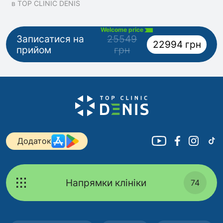
в TOP CLINIC DENIS
Welcome price
Записатися на
25549
22994 грн
прийом
грн
Додаток
Напрямки клініки
74