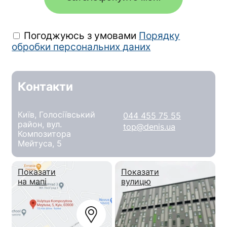
Погоджуюсь з умовами
Порядку
обробки персональних даних
Контакти
Київ, Голосіївський
044 455 75 55
район, вул.
top@denis.ua
Композитора
Мейтуса, 5
Показати
Показати
на мапі
вулицю