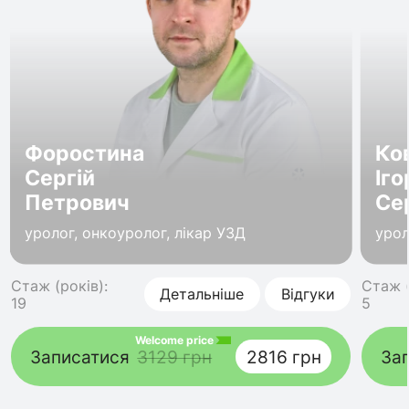
Форостина
Ко
Сергій
Іго
Петрович
Се
уролог, онкоуролог, лікар УЗД
урол
Стаж (років):
Стаж (
Детальніше
Відгуки
19
5
Welcome price
Записатися
3129 грн
2816 грн
За