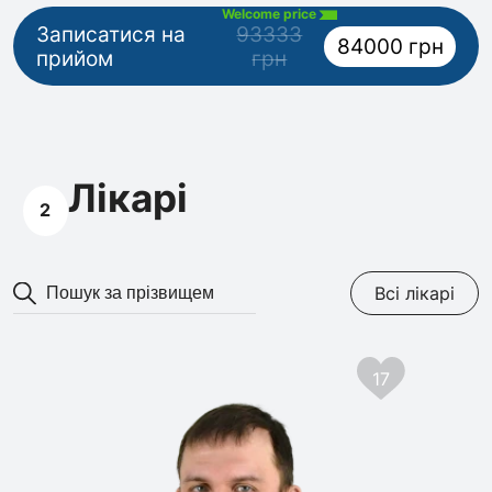
Welcome price
Записатися на
93333
84000 грн
прийом
грн
Лікарі
2
Всі лікарі
17