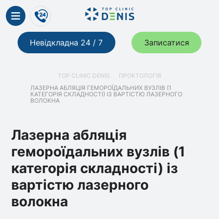
Невідкладна 24 / 7
Записатися
TOP CLINIC DENIS
ПРОКТОЛОГІЯ
ЛАЗЕРНА АБЛЯЦІЯ ГЕМОРОЇДАЛЬНИХ ВУЗЛІВ (1
КАТЕГОРІЯ СКЛАДНОСТІ) ІЗ ВАРТІСТЮ ЛАЗЕРНОГО
ВОЛОКНА
Лазерна абляція
гемороїдальних вузлів (1
категорія складності) із
вартістю лазерного
волокна