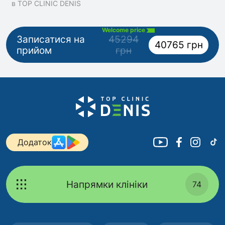
в TOP CLINIC DENIS
Welcome price
Записатися на
45294
40765 грн
прийом
грн
Додаток
Напрямки клініки
74