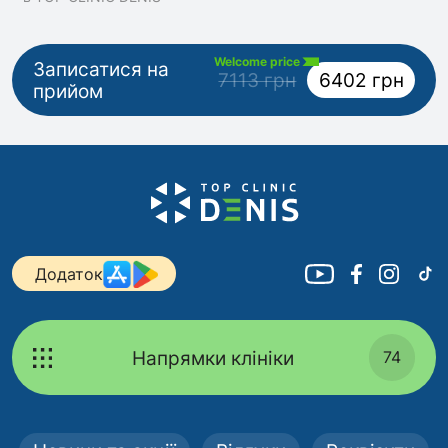
Welcome price
Записатися на
7113 грн
6402 грн
прийом
Додаток
Напрямки клініки
74