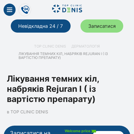
Невідкладна 24 / 7
Записатися
TOP CLINIC DENIS
ДЕРМАТОЛОГІЯ
ЛІКУВАННЯ ТЕМНИХ КІЛ, НАБРЯКІВ REJURAN I ( ІЗ
ВАРТІСТЮ ПРЕПАРАТУ)
Лікування темних кіл,
набряків Rejuran I ( із
вартістю препарату)
в TOP CLINIC DENIS
Welcome price
Записатися на