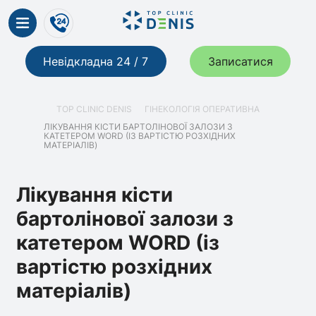
Невідкладна 24 / 7
Записатися
TOP CLINIC DENIS
ГІНЕКОЛОГІЯ ОПЕРАТИВНА
ЛІКУВАННЯ КІСТИ БАРТОЛІНОВОЇ ЗАЛОЗИ З
КАТЕТЕРОМ WORD (ІЗ ВАРТІСТЮ РОЗХІДНИХ
МАТЕРІАЛІВ)
Лікування кісти
бартолінової залози з
катетером WORD (із
вартістю розхідних
матеріалів)