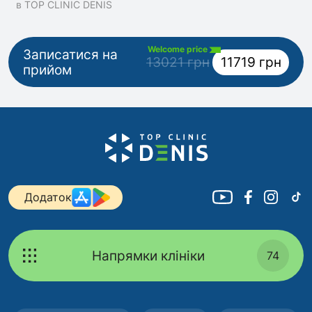
в TOP CLINIC DENIS
Welcome price
Записатися на
13021 грн
11719 грн
прийом
Додаток
Напрямки клініки
74