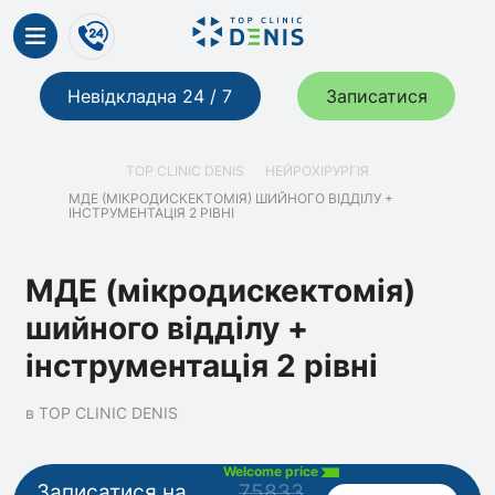
Невідкладна 24 / 7
Записатися
TOP CLINIC DENIS
НЕЙРОХІРУРГІЯ
МДЕ (МІКРОДИСКЕКТОМІЯ) ШИЙНОГО ВІДДІЛУ +
ІНСТРУМЕНТАЦІЯ 2 РІВНІ
МДЕ (мікродискектомія)
шийного відділу +
інструментація 2 рівні
в TOP CLINIC DENIS
Welcome price
Записатися на
75833