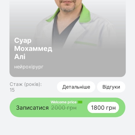
Суар
Мохаммед
Алі
нейрохірург
Стаж (років):
Детальніше
Відгуки
15
Welcome price
Записатися
2000 грн
1800 грн