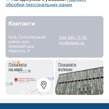
обробки персональних даних
Контакти
Київ, Голосіївський
044 455 75 55
район, вул.
top@denis.ua
Композитора
Мейтуса, 5
Показати
Показати
на мапі
вулицю