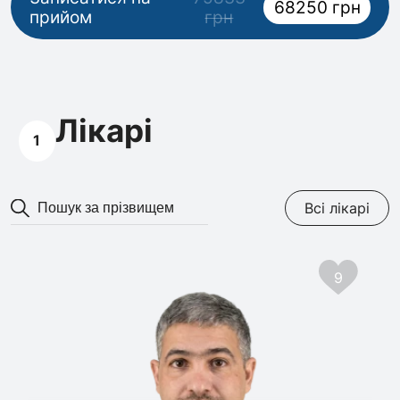
68250 грн
прийом
грн
Лікарі
1
Всі лікарі
9