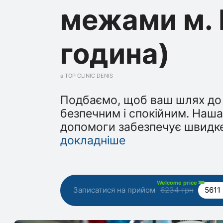
межами м. 
година)
в TOP CLINIC DENIS
Подбаємо, щоб ваш шлях до
безпечним і спокійним. Наша
допомоги забезпечує швидк
докладніше
Welcome price
Записатися на прийом
6234 грн
5611