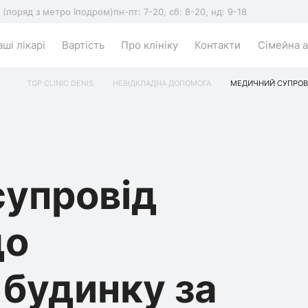
5 (поряд з метро Іподром)
пн-пт: 7-20, сб: 8-20, нд: 9-18
ші лікарі
Вартість
Про клініку
Контакти
Сімейна а
TOP CLINIC DENIS
НЕВІДКЛАДНА ДОПОМОГА
МЕДИЧНИЙ СУПРОВІ
супровід
до
 будинку за