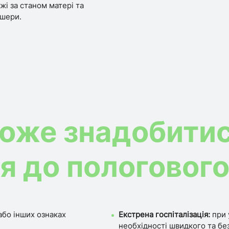
і за станом матері та
дшери.
оже знадобити
я до пологовог
бо інших ознаках
Екстрена госпіталізація:
при 
необхідності швидкого та бе