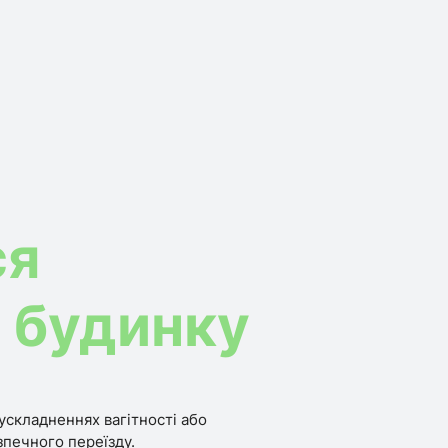
ся
о будинку
ускладненнях вагітності або
зпечного переїзду.