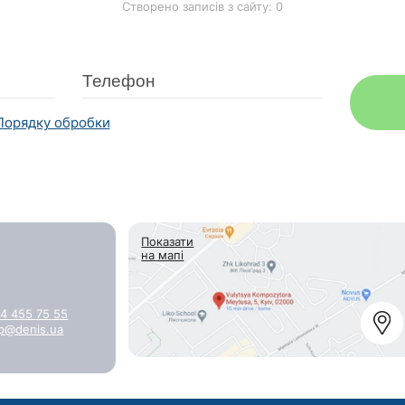
Створено записів з сайту: 0
Порядку обробки
Показати
на мапі
4 455 75 55
p@denis.ua