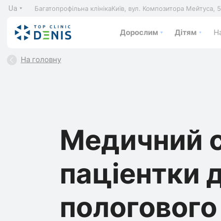
Ua
Багатопрофільна клініка
Київ, вул. Композитора Мейтуса, 
Дорослим
Дітям
На
На головну
Медичний 
паціентки 
пологового