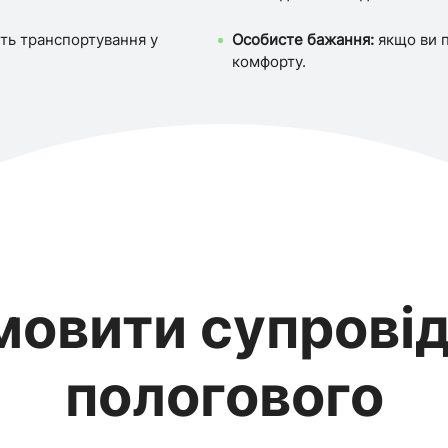
ить транспортування у
Особисте бажання:
якщо ви п
комфорту.
мовити супровід
пологового