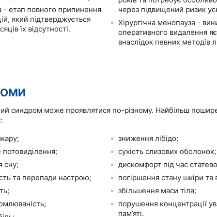
років та потребує особливо
 - етап повного припинення
через підвищений ризик ус
ій, який підтверджується
Хірургічна менопауза - вин
сяців їх відсутності.
оперативного видалення яє
внаслідок певних методів л
ТОМИ
ий синдром може проявлятися по-різному. Найбільш пошир
:
жару;
зниження лібідо;
 потовиділення;
сухість слизових оболонок;
 сну;
дискомфорт під час статево
ість та перепади настрою;
погіршення стану шкіри та 
ть;
збільшення маси тіла;
омлюваність;
порушення концентрації ув
пам’яті.