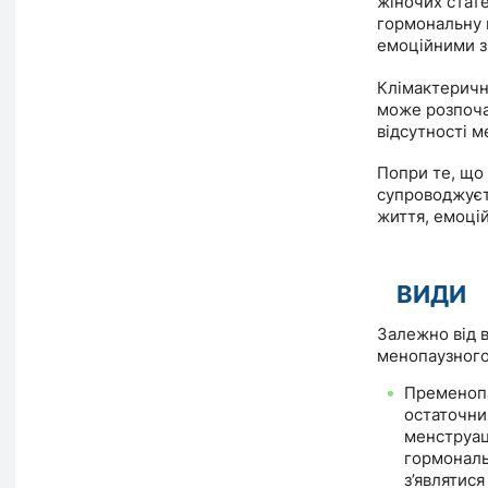
жіночих стате
гормональну 
емоційними з
Клімактеричн
може розпочат
відсутності м
Попри те, що
супроводжуєт
життя, емоцій
ВИДИ
Залежно від в
менопаузного
Пременопа
остаточн
менструац
гормональ
з’являтися