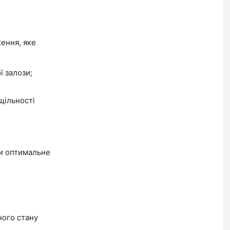
ення, яке
ї залози;
щільності
ти оптимальне
ного стану