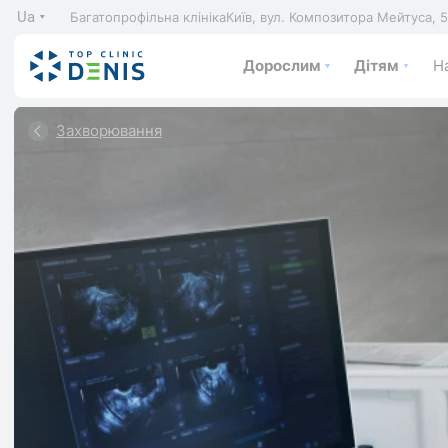
Ua
Багатопрофільна клініка
Київ, вул. Композитора Мейтуса, 
Дорослим
Дітям
На
Захворювання