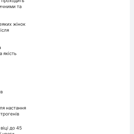
м проходить
ичними та
деяких жінок
ісля
а
 якість
ів
сля настання
строгенів
віці до 45