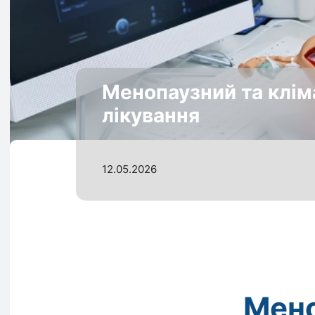
Менопаузний та клім
лікування
12.05.2026
Мено