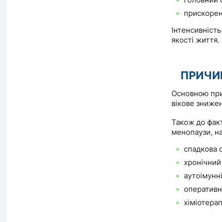
головний б
прискорен
Інтенсивність
якості життя.
ПРИЧИ
Основною при
вікове знижен
Також до факт
менопаузи, н
спадкова с
хронічний
аутоімунн
оперативн
хіміотерап