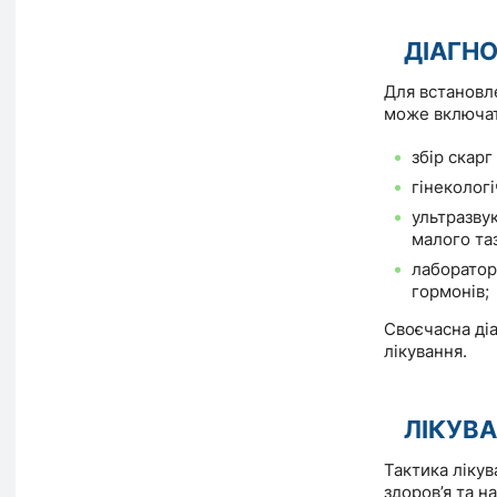
ДІАГН
Для встановл
може включат
збір скарг
гінекологі
ультразву
малого таз
лабораторн
гормонів;
Своєчасна ді
лікування.
ЛІКУВ
Тактика лікув
здоров’я та н