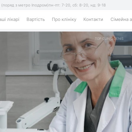
5 (поряд з метро Іподром)
пн-пт: 7-20, сб: 8-20, нд: 9-18
ші лікарі
Вартість
Про клініку
Контакти
Сімейна а
TOP CLINIC DENIS