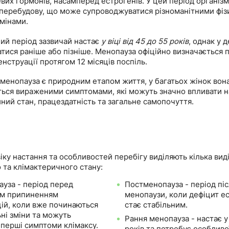
вих гормонів, насамперед естрогенів. У цей період організ
перебудову, що може супроводжуватися різноманітними фіз
мінами.
ий період зазвичай настає
у віці від 45 до 55 років
, однак у 
ися раніше або пізніше. Менопауза офіційно визначається п
енструації протягом 12 місяців поспіль.
 менопауза є природним етапом життя, у багатьох жінок вон
ься вираженими симптомами, які можуть значно впливати на
ний стан, працездатність та загальне самопочуття.
іку настання та особливостей перебігу виділяють кілька вид
 та клімактеричного стану:
уза - період перед
Постменопауза - період пі
им припиненням
менопаузи, коли дефіцит е
ій, коли вже починаються
стає стабільним.
ні зміни та можуть
Рання менопауза - настає у 
 перші симптоми клімаксу.