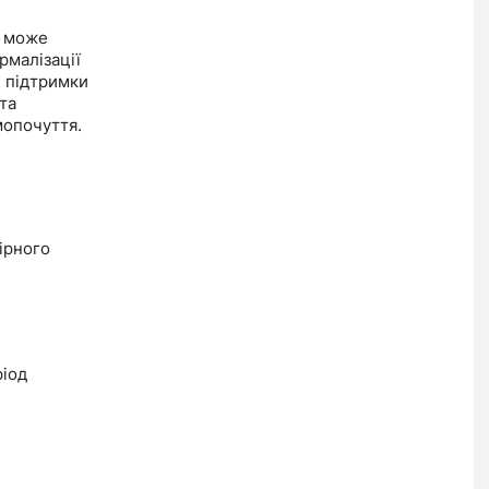
- може
рмалізації
, підтримки
та
мопочуття.
мірного
ріод