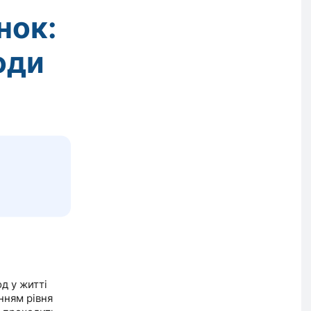
нок:
оди
д у житті
нням рівня