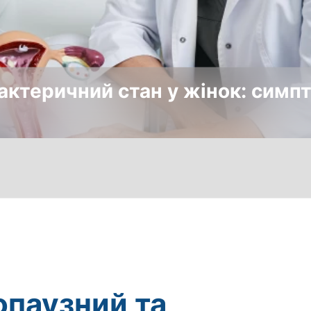
актеричний стан у жінок: симпт
паузний та