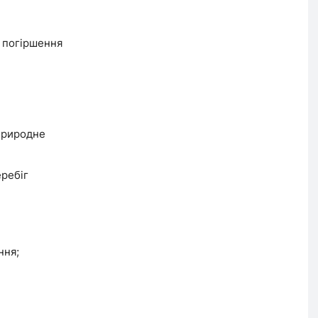
о погіршення
природне
еребіг
ння;