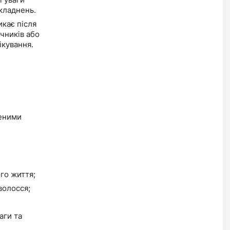
ї уваги
кладнень.
икає після
чників або
ікування.
еними
го життя;
волосся;
аги та