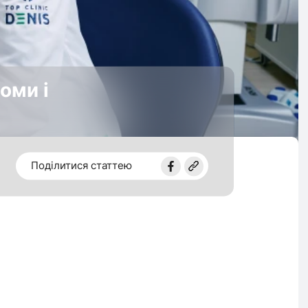
оми і
Поділитися статтею