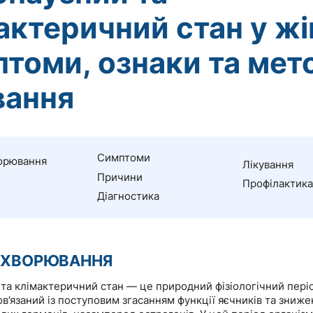
актеричний стан у жі
томи, ознаки та мет
вання
Симптоми
орювання
Лікування
Причини
Профілактика
Діагностика
АХВОРЮВАННЯ
та клімактеричний стан — це природний фізіологічний періо
ов’язаний із поступовим згасанням функції яєчників та зниже