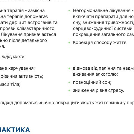
на терапія - замісна
Негормональне лікування 
на терапія допомагає
включати препарати для но
ати дефіцит естрогенів та
сну, зниження тривожності
прояви клімактеричного
серцево-судинної системи 
 Лікування призначається
покращення загального са
льно після детального
Корекція способу життя
я.
відіграють:
ане харчування;
відмова від паління та над
вживання алкоголю;
фізична активність;
повноцінний сон;
аси тіла;
зниження рівня стресу.
ідхід допомагає значно покращити якість життя жінки у пе
ЛАКТИКА