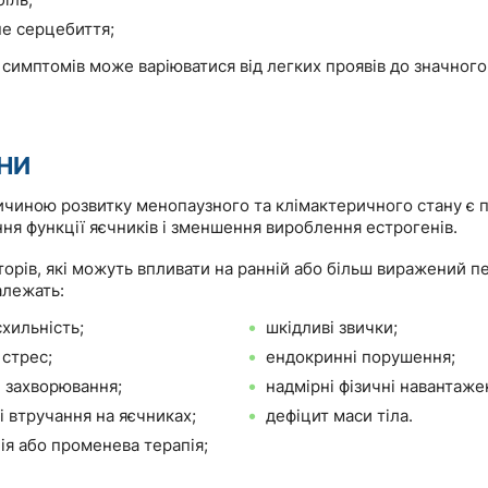
іль;
е серцебиття;
 симптомів може варіюватися від легких проявів до значног
НИ
чиною розвитку менопаузного та клімактеричного стану є 
ня функції яєчників і зменшення вироблення естрогенів.
орів, які можуть впливати на ранній або більш виражений п
алежать:
хильність;
шкідливі звички;
 стрес;
ендокринні порушення;
і захворювання;
надмірні фізичні навантаже
і втручання на яєчниках;
дефіцит маси тіла.
ія або променева терапія;