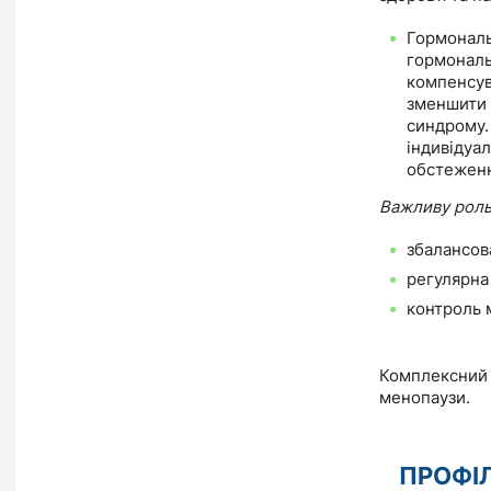
Гормональ
гормональ
компенсув
зменшити 
синдрому.
індивідуа
обстеженн
Важливу роль 
збалансов
регулярна 
контроль м
Комплексний п
менопаузи.
ПРОФІ