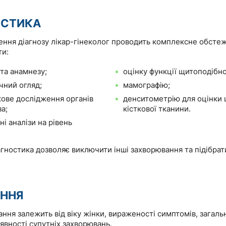
ОСТИКА
ення діагнозу лікар-гінеколог проводить комплексне обстеж
и:
 та анамнезу;
оцінку функції щитоподібно
чний огляд;
мамографію;
кове дослідження органів
денситометрію для оцінки 
а;
кісткової тканини.
і аналізи на рівень
агностика дозволяє виключити інші захворювання та підібра
АННЯ
ання залежить від віку жінки, вираженості симптомів, загаль
аявності супутніх захворювань.