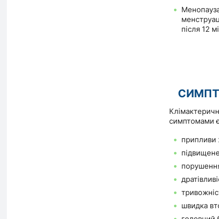
Менопауза
менструац
після 12 мі
СИМП
Клімактеричн
симптомами є
припливи 
підвищене
порушення
дратівлив
тривожніс
швидка вт