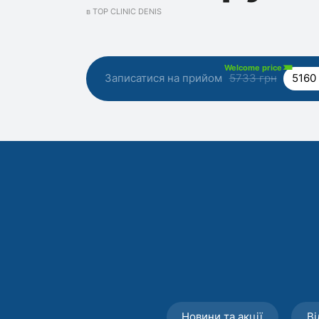
в TOP CLINIC DENIS
Welcome price
Записатися на прийом
5733 грн
5160
Новини та акції
Ві