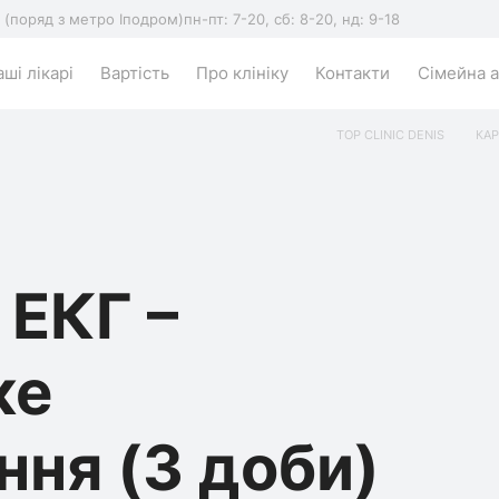
5 (поряд з метро Іподром)
пн-пт: 7-20, сб: 8-20, нд: 9-18
ші лікарі
Вартість
Про клініку
Контакти
Сімейна а
TOP CLINIC DENIS
КАР
 ЕКГ –
ке
ння (3 доби)