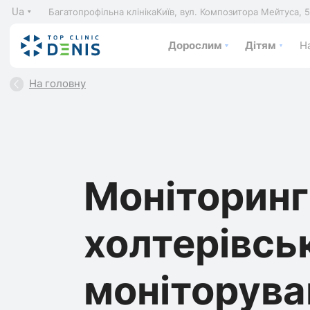
Ua
Багатопрофільна клініка
Київ, вул. Композитора Мейтуса, 
Дорослим
Дітям
На
На головну
Моніторинг
холтерівсь
моніторува