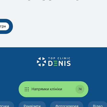
 грн
Напрямки клініки
74
дгуки
Реквізити
Фотогалерея
Відео