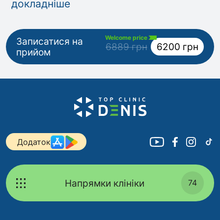
докладніше
Welcome price
Записатися на
6889 грн
6200 грн
прийом
Додаток
Напрямки клініки
74