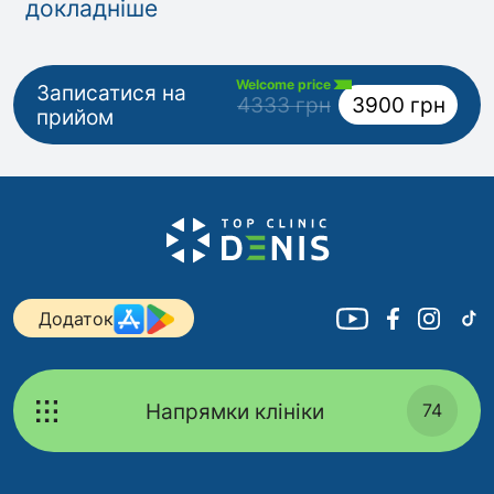
докладніше
Welcome price
Записатися на
4333 грн
3900 грн
прийом
Додаток
Напрямки клініки
74