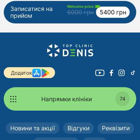
Welcome price
Записатися на
6000 грн
5400 грн
прийом
Додаток
Напрямки клініки
74
Новини та акції
Відгуки
Реквізити