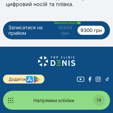
цифровий носій та плівка.
Welcome price
Записатися на
10333
9300 грн
прийом
грн
Додаток
Напрямки клініки
74