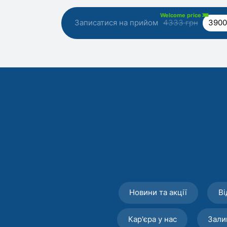
Welcome price
Записатися на прийом
4333 грн
3900
Новини та акції
Ві
Кар'єра у нас
Зали