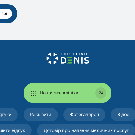
 грн
Напрямки клініки
74
дгуки
Реквізити
Фотогалерея
Відео
шити відгук
Договір про надання медичних послуг