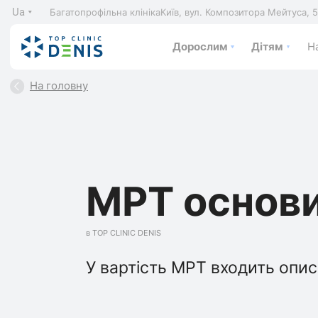
Ua
Багатопрофільна клініка
Київ, вул. Композитора Мейтуса, 
Дорослим
Дітям
На
На головну
МРТ основи
в TOP CLINIC DENIS
У вартість МРТ входить опис,