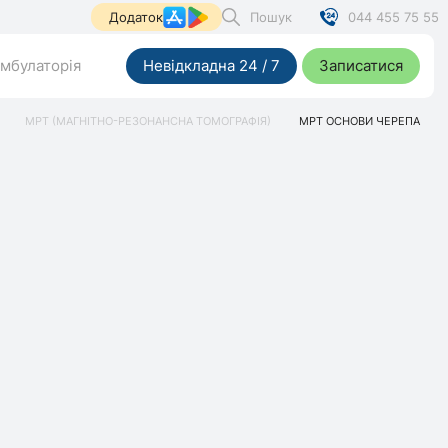
Пошук
044 455 75 55
Додаток
мбулаторія
Невідкладна 24 / 7
Записатися
МРТ (МАГНІТНО-РЕЗОНАНСНА ТОМОГРАФІЯ)
МРТ ОСНОВИ ЧЕРЕПА