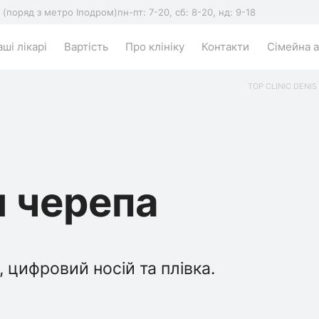
5 (поряд з метро Іподром)
пн-пт: 7-20, сб: 8-20, нд: 9-18
ші лікарі
Вартість
Про клініку
Контакти
Сімейна а
TOP CLINIC DENIS
 черепа
 цифровий носій та плівка.