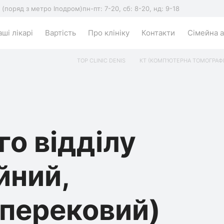
5 (поряд з метро Іподром)
пн-пт: 7-20, сб: 8-20, нд: 9-18
ші лікарі
Вартість
Про клініку
Контакти
Сімейна а
TOP CLINIC DENIS
КТ (КОМП'ЮТЕРНА ТОМОГРАФІ
о відділу
йний,
оперековий)