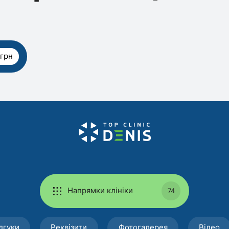
 грн
Напрямки клініки
74
дгуки
Реквізити
Фотогалерея
Відео