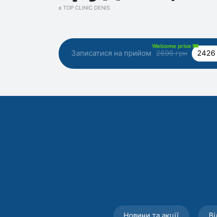
в TOP CLINIC DENIS
Welcome price
Записатися на прийом
2696 грн
2426
Новини та акції
Ві