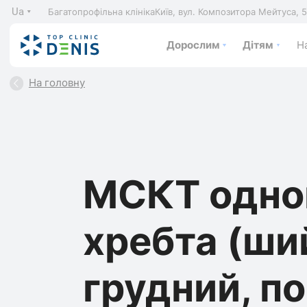
Ua
Багатопрофільна клініка
Київ, вул. Композитора Мейтуса, 
Дорослим
Дітям
На
На головну
МСКТ одног
хребта (ши
грудний, п