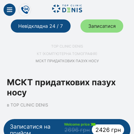
Невідкладна 24 / 7
Записатися
TOP CLINIC DENIS
КТ (КОМП'ЮТЕРНА ТОМОГРАФІЯ)
МСКТ ПРИДАТКОВИХ ПАЗУХ НОСУ
МСКТ придаткових пазух
носу
в TOP CLINIC DENIS
Welcome price
Записатися на
2696 грн
2426 грн
прийом