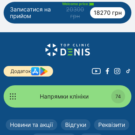
Welcome price
Записатися на
20300
18270 грн
прийом
грн
Додаток
Напрямки клініки
74
Новини та акції
Відгуки
Реквізити