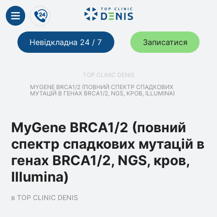
Невідкладна 24 / 7
Записатися
TOP CLINIC DENIS
MYGENE BRCA1/2 (ПОВНИЙ СПЕКТР СПАДКОВИХ
МУТАЦІЙ В ГЕНАХ BRCA1/2, NGS, КРОВ, ILLUMINA)
MyGene BRCA1/2 (повний
спектр спадкових мутацій в
генах BRCA1/2, NGS, кров,
Illumina)
в TOP CLINIC DENIS