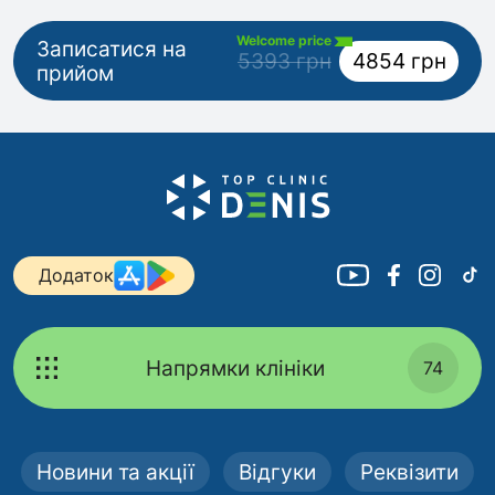
Welcome price
Записатися на
5393 грн
4854 грн
прийом
Додаток
Напрямки клініки
74
Новини та акції
Відгуки
Реквізити