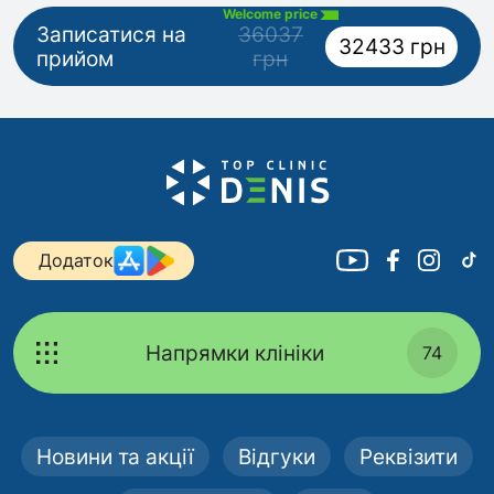
Welcome price
Записатися на
36037
32433 грн
прийом
грн
Додаток
Напрямки клініки
74
Новини та акції
Відгуки
Реквізити