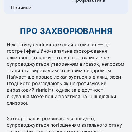
Профілактика
Причини
ПРО ЗАХВОРЮВАННЯ
Некротизуючий виразковий стоматит — це
гостре інфекційно-запальне захворювання
слизової оболонки ротової порожнини, яке
супроводжується утворенням виразок, некрозом
тканин та вираженим больовим синдромом.
Найчастіше процес локалізується в ділянці ясен
(тоді його розглядають як некротизуючий
виразковий гінгівіт), однак за відсутності
лікування може поширюватися на інші ділянки
слизової.
Захворювання розвивається швидко,
супроводжується погіршенням загального стану
та потребує своєчасної стоматологічної