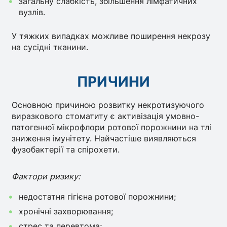
загальну слабкість, збільшення лімфатичних
вузлів.
У тяжких випадках можливе поширення некрозу
на сусідні тканини.
ПРИЧИНИ
Основною причиною розвитку некротизуючого
виразкового стоматиту є активізація умовно-
патогенної мікрофлори ротової порожнини на тлі
зниження імунітету. Найчастіше виявляються
фузобактерії та спірохети.
Фактори ризику:
недостатня гігієна ротової порожнини;
хронічні захворювання;
стрес та перевтома;