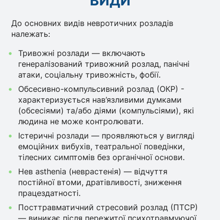
ВИДИ
До основних видів невротичних розладів
належать:
Тривожні розлади — включають
генералізований тривожний розлад, панічні
атаки, соціальну тривожність, фобії.
Обсесивно-компульсивний розлад (ОКР) -
характеризується нав’язливими думками
(обсесіями) та/або діями (компульсіями), які
людина не може контролювати.
Істеричні розлади — проявляються у вигляді
емоційних вибухів, театральної поведінки,
тілесних симптомів без органічної основи.
Нев asthenia (неврастенія) — відчуття
постійної втоми, дратівливості, зниження
працездатності.
Посттравматичний стресовий розлад (ПТСР)
— виникає після пережитої психотравмуючої