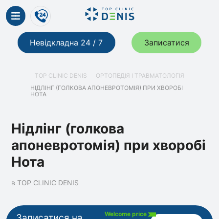
Невідкладна 24 / 7
Записатися
TOP CLINIC DENIS
ОРТОПЕДІЯ І ТРАВМАТОЛОГІЯ
НІДЛІНГ (ГОЛКОВА АПОНЕВРОТОМІЯ) ПРИ ХВОРОБІ
НОТА
Нідлінг (голкова
апоневротомія) при хворобі
Нота
в TOP CLINIC DENIS
Welcome price
Записатися на