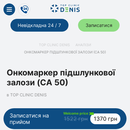
Невідкладна 24 / 7
Записатися
TOP CLINIC DENIS
АНАЛІЗИ
ОНКОМАРКЕР ПІДШЛУНКОВОЇ ЗАЛОЗИ (СА 50)
Онкомаркер підшлункової
залози (СА 50)
в TOP CLINIC DENIS
Welcome price
Записатися на
1522 грн
1370 грн
прийом