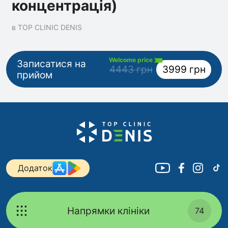
концентрація)
в TOP CLINIC DENIS
Welcome price
Записатися на
4443 грн
3999 грн
прийом
Додаток
Напрямки клініки
74