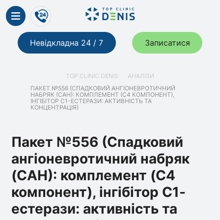
Невідкладна 24 / 7
Записатися
TOP CLINIC DENIS
АНАЛІЗИ
ПАКЕТ №556 (СПАДКОВИЙ АНГІОНЕВРОТИЧНИЙ
НАБРЯК (САН): КОМПЛЕМЕНТ (С4 КОМПОНЕНТ),
ІНГІБІТОР С1-ЕСТЕРАЗИ: АКТИВНІСТЬ ТА
КОНЦЕНТРАЦІЯ)
Пакет №556 (Спадковий
ангіоневротичний набряк
(САН): комплемент (С4
компонент), інгібітор С1-
естерази: активність та