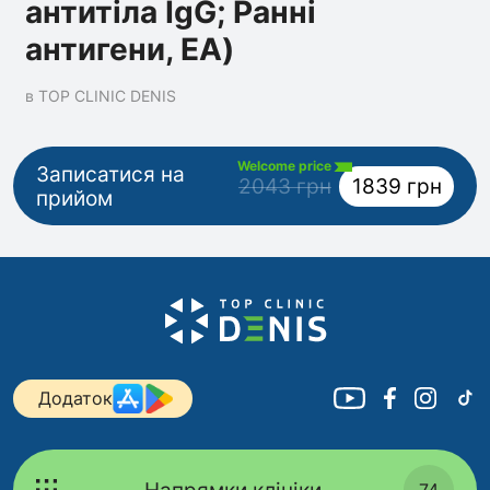
антитіла IgG; Ранні
антигени, ЕА)
в TOP CLINIC DENIS
Welcome price
Записатися на
2043 грн
1839 грн
прийом
Додаток
74