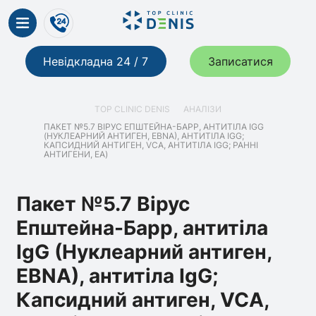
Невідкладна 24 / 7
Записатися
TOP CLINIC DENIS
АНАЛІЗИ
ПАКЕТ №5.7 ВІРУС ЕПШТЕЙНА-БАРР, АНТИТІЛА IGG
(НУКЛЕАРНИЙ АНТИГЕН, EBNA), АНТИТІЛА IGG;
КАПСИДНИЙ АНТИГЕН, VCA, АНТИТІЛА IGG; РАННІ
АНТИГЕНИ, ЕА)
Пакет №5.7 Вірус
Епштейна-Барр, антитіла
IgG (Нуклеарний антиген,
EBNA), антитіла IgG;
Капсидний антиген, VCA,