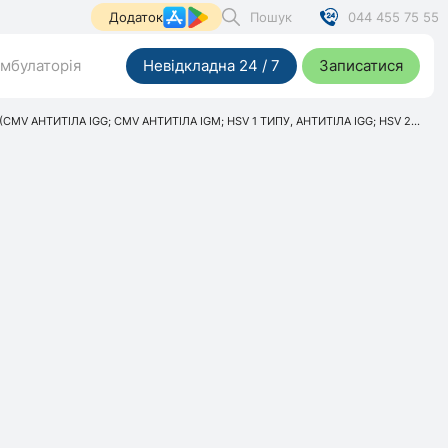
Пошук
044 455 75 55
Додаток
мбулаторія
Невідкладна 24 / 7
Записатися
 (CMV АНТИТІЛА IGG; CMV АНТИТІЛА IGМ; HSV 1 ТИПУ, АНТИТІЛА IGG; HSV 2...