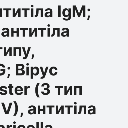
титіла IgМ;
 антитіла
типу,
G; Вірус
ster (3 тип
V), антитіла
ricella