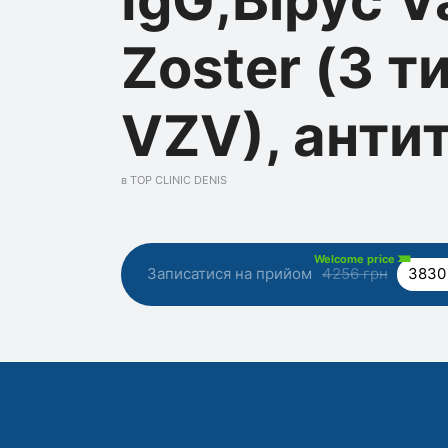
Zoster (3 т
VZV), антит
в TOP CLINIC DENIS
Welcome price
Записатися на прийом
4256 грн
3830