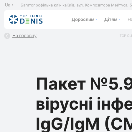
Ua
Багатопрофільна клініка
Київ, вул. Композитора Мейтуса, 
Дорослим
Дітям
На
На головну
TOP CL
Пакет №5.9
вірусні інфе
IgG/IgM (C