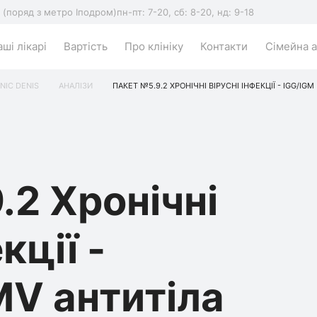
5 (поряд з метро Іподром)
пн-пт: 7-20, сб: 8-20, нд: 9-18
ші лікарі
Вартість
Про клініку
Контакти
Сімейна а
INIC DENIS
АНАЛІЗИ
ПАКЕТ №5.9.2 ХРОНІЧНІ ВІРУСНІ ІНФЕКЦІЇ - IGG/IGM
.2 Хронічні
кції -
MV антитіла