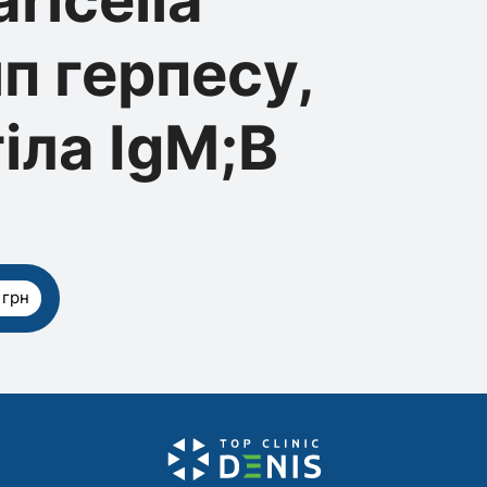
ип герпесу,
іла IgM;В
 грн