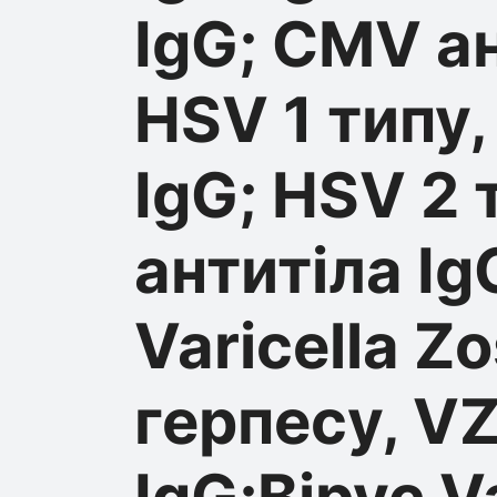
IgG; CMV ан
HSV 1 типу,
IgG; HSV 2 
антитіла Ig
Varicella Zo
герпесу, VZ
IgG;Вірус Va