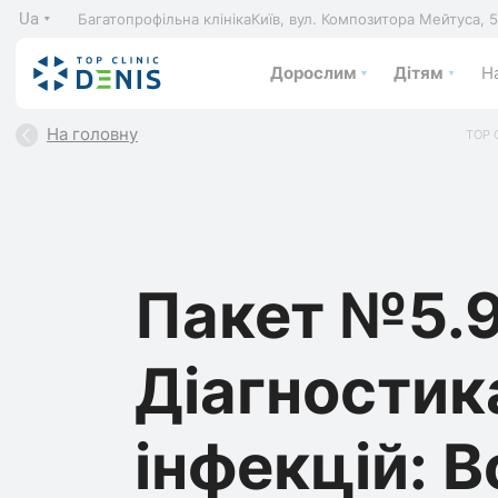
Ua
Багатопрофільна клініка
Київ, вул. Композитора Мейтуса, 
Дорослим
Дітям
На
На головну
TOP 
Пакет №5.9
Діагностик
інфекцій: Bo