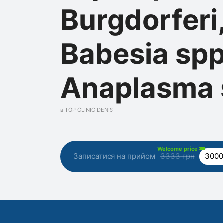
Burgdorferi
Babesia spp
Anaplasma 
в TOP CLINIC DENIS
Welcome price
Записатися на прийом
3333 грн
3000