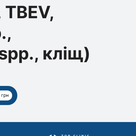
, TBEV,
.,
spp., кліщ)
 грн