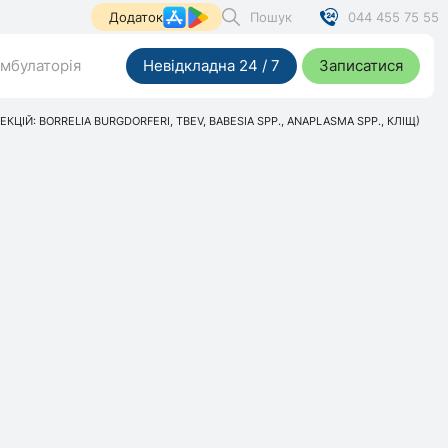
Пошук
044 455 75 55
Додаток
мбулаторія
Невідкладна 24 / 7
Записатися
КЦІЙ: BORRELIA BURGDORFERI, TBEV, BABESIA SPP., ANAPLASMA SPP., КЛІЩ)