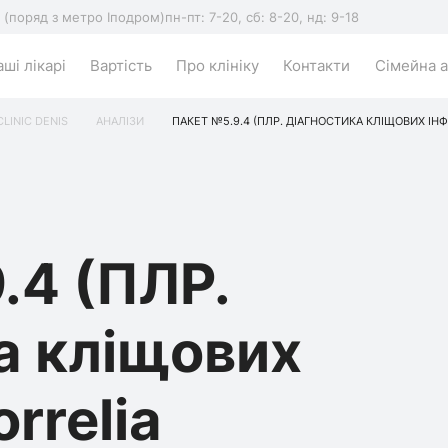
5 (поряд з метро Іподром)
пн-пт: 7-20, сб: 8-20, нд: 9-18
ші лікарі
Вартість
Про клініку
Контакти
Сімейна а
CLINIC DENIS
АНАЛІЗИ
ПАКЕТ №5.9.4 (ПЛР. ДІАГНОСТИКА КЛІЩОВИХ ІНФЕ
.4 (ПЛР.
а кліщових
rrelia