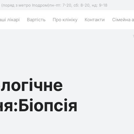
5 (поряд з метро Іподром)
пн-пт: 7-20, сб: 8-20, нд: 9-18
ші лікарі
Вартість
Про клініку
Контакти
Сімейна а
логічне
я:Біопсія