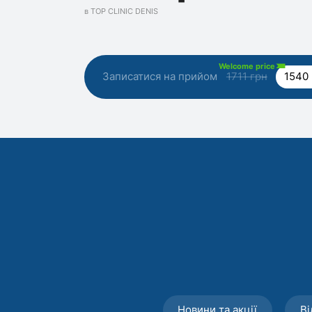
в TOP CLINIC DENIS
Welcome price
Записатися на прийом
1711 грн
1540
Новини та акції
Ві