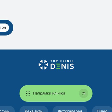
 грн
Напрямки клініки
74
дгуки
Реквізити
Фотогалерея
Відео