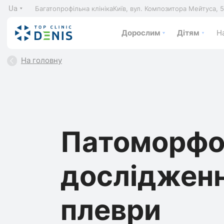
Ua
Багатопрофільна клініка
Київ, вул. Композитора Мейтуса, 
Дорослим
Дітям
На
На головну
Патоморфо
дослідженн
плеври