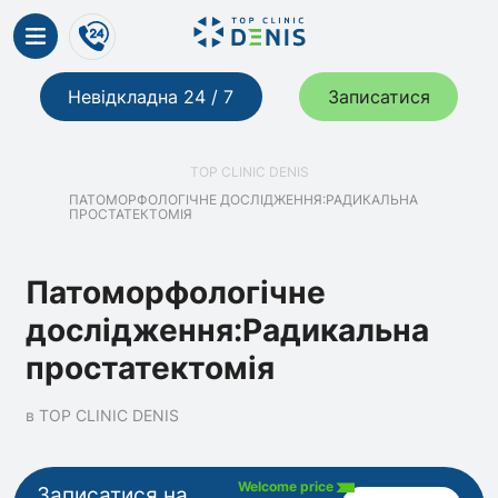
Невідкладна 24 / 7
Записатися
TOP CLINIC DENIS
ПАТОМОРФОЛОГІЧНЕ ДОСЛІДЖЕННЯ:РАДИКАЛЬНА
ПРОСТАТЕКТОМІЯ
Патоморфологічне
дослідження:Радикальна
простатектомія
в TOP CLINIC DENIS
Welcome price
Записатися на