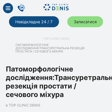
Невідкладна 24 / 7
Записатися
TOP CLINIC DENIS
ПАТОМОРФОЛОГІЧНЕ
ДОСЛІДЖЕННЯ:ТРАНСУРЕТРАЛЬНА РЕЗЕКЦІЯ
ПРОСТАТИ / СЕЧОВОГО МІХУРА
Патоморфологічне
дослідження:Трансуретраль
резекція простати /
сечового міхура
в TOP CLINIC DENIS