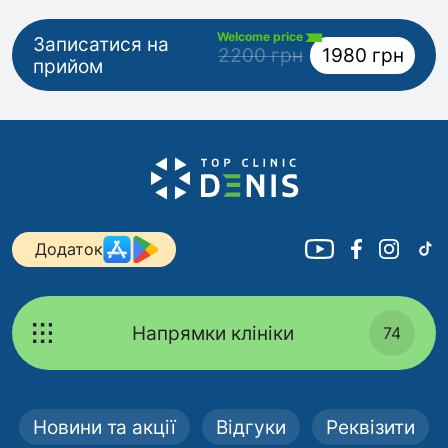
Welcome price
Записатися на
2200 грн
1980 грн
прийом
Додаток
Напрямки клініки
74
Новини та акції
Відгуки
Реквізити