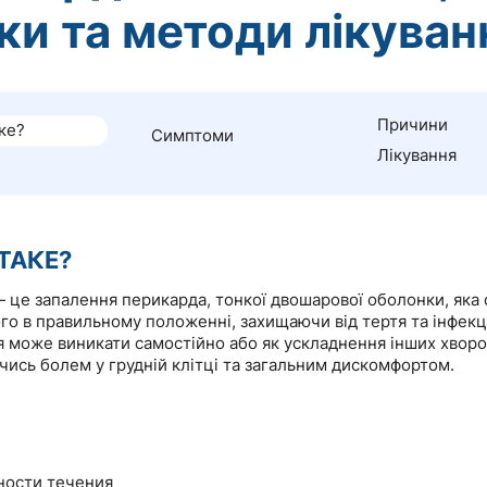
ки та методи лікуван
Причини
ке?
Симптоми
Лікування
ТАКЕ?
 це запалення перикарда, тонкої двошарової оболонки, яка 
го в правильному положенні, захищаючи від тертя та інфекц
 може виникати самостійно або як ускладнення інших хворо
ись болем у грудній клітці та загальним дискомфортом.
ьности течения