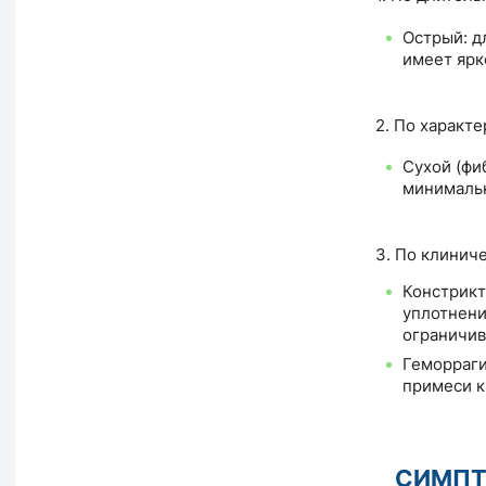
Острый: д
имеет ярк
2. По характе
Сухой (фи
минимальн
3. По клинич
Констрикт
уплотнени
ограничив
Геморраги
примеси к
СИМП