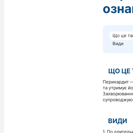
озна
Що це та
Види
ЩО ЦЕ 
Перикардит —
та утримує йо
Захворювання
супроводжуюч
ВИДИ
1. По длител