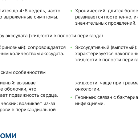
лится до 4-6 недель, часто
Хронический: длится более
о выраженные симптомы.
развивается постепенно, и
значительных проявлений.
ру экссудата (жидкости в полости перикарда)
бринозный): сопровождается
Экссудативный (выпотный):
ым количеством экссудата.
характеризуется накоплен
жидкости в полости перика
еским особенностям
ивный: вызывает
жидкости, чаще при травм
е оболочки, что
онкологии.
ает подвижность сердца.
Гнойный: связан с бактери
ческий: возникает из-за
инфекциями.
рови в перикардиальной
ТОМИ