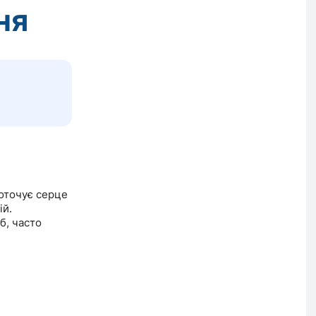
ня
оточує серце
ій.
б, часто