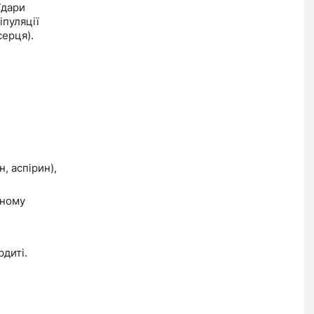
Удари
іпуляції
серця).
, аспірин),
рному
диті.