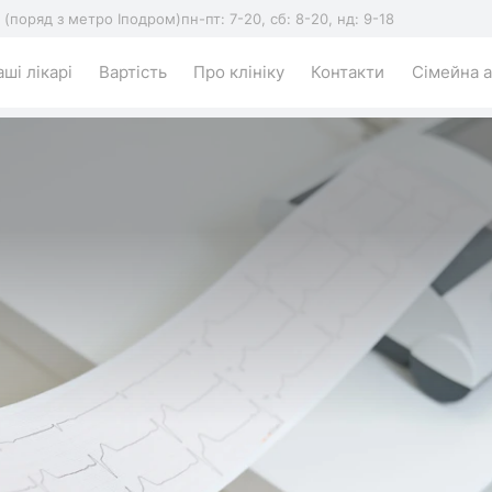
5 (поряд з метро Іподром)
пн-пт: 7-20, сб: 8-20, нд: 9-18
ші лікарі
Вартість
Про клініку
Контакти
Сімейна а