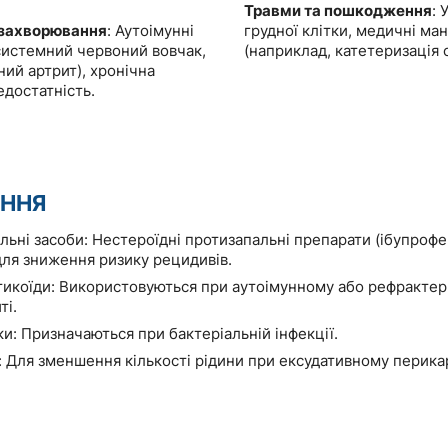
Травми та пошкодження
: 
 захворювання
: Аутоімунні
грудної клітки, медичні ман
системний червоний вовчак,
(наприклад, катетеризація 
ий артрит), хронічна
едостатність.
АННЯ
ьні засоби: Нестероїдні протизапальні препарати (ібупрофен
для зниження ризику рецидивів.
икоїди: Використовуються при аутоімунному або рефракте
ті.
и: Призначаються при бактеріальній інфекції.
: Для зменшення кількості рідини при ексудативному перикар