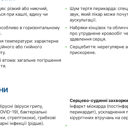
дях: різкий або ниючий,
Шум тертя перикарда: спе
ся при кашлі, вдиху чи
звук, який лікар може почут
аускультації.
особливо в горизонтальному
Набряки кінцівок та обличч
.
про утруднене кровообіг ч
здавлення серця.
я температури: характерне
ійного або гнійного
Серцебиття: нерегулярне 
ту.
прискорене.
і втома: загальне погіршення
тя.
НИ
Серцево-судинні захворю
Вірусні (віруси грипу,
Інфаркт міокарда (постінф
OVID-19), бактеріальні
перикардит), ускладнення п
ки, стрептококи), грибкові
хірургічних втручань на сер
арні інфекції (рідше).