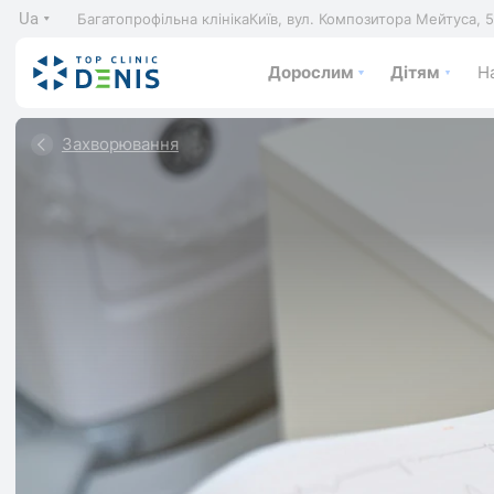
Ua
Багатопрофільна клініка
Київ, вул. Композитора Мейтуса, 
Дорослим
Дітям
На
Захворювання