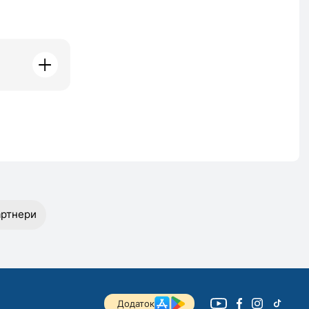
ртнери
Додаток