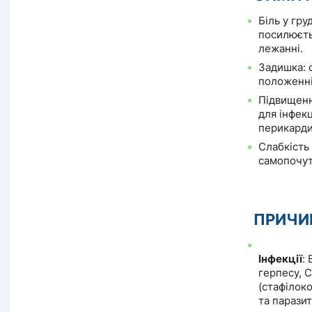
Біль у гру
посилюєть
лежанні.
Задишка: 
положенні
Підвищенн
для інфекц
перикарди
Слабкість 
самопочут
ПРИЧИ
Інфекції
: 
герпесу, C
(стафілоко
та паразит