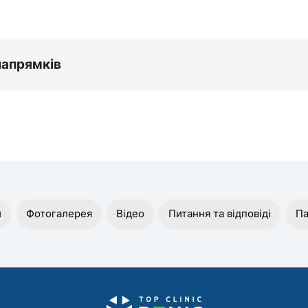
напрямків
и
Фотогалерея
Відео
Питання та відповіді
Па