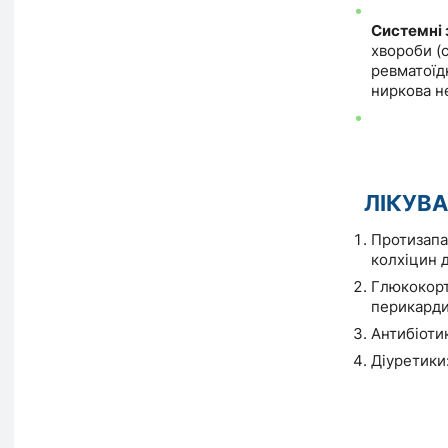
Системні
хвороби (
ревматоїдн
ниркова н
ЛІКУВ
Протизапал
колхіцин 
Глюкокорт
перикарди
Антибіотик
Діуретики