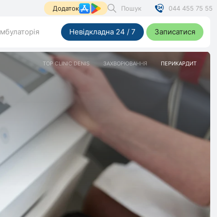
Пошук
044 455 75 55
Додаток
мбулаторія
Невідкладна 24 / 7
Записатися
TOP CLINIC DENIS
ЗАХВОРЮВАННЯ
ПЕРИКАРДИТ