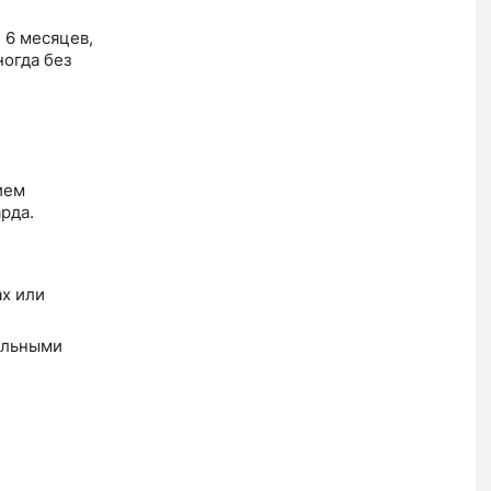
 6 месяцев,
ногда без
ием
рда.
ах или
альными