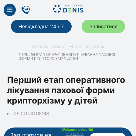
Невідкладна 24 / 7
Записатися
TOP CLINIC DENIS
УРОЛОГІЯ ДИТЯЧА
ПЕРШИЙ ЕТАП ОПЕРАТИВНОГО ЛІКУВАННЯ ПАХОВОЇ
ФОРМИ КРИПТОРХІЗМУ У ДІТЕЙ
Перший етап оперативного
лікування пахової форми
крипторхізму у дітей
в TOP CLINIC DENIS
Welcome price
Записатися на
22962