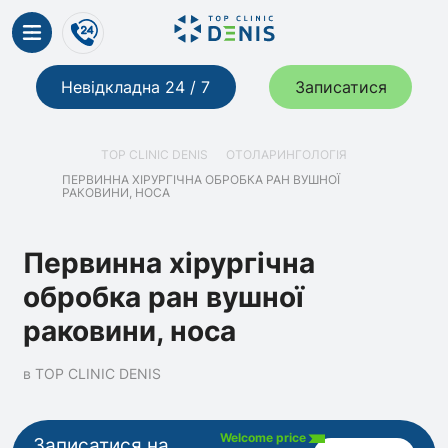
Невідкладна 24 / 7
Записатися
TOP CLINIC DENIS
ОТОЛАРИНГОЛОГІЯ
ПЕРВИННА ХІРУРГІЧНА ОБРОБКА РАН ВУШНОЇ
РАКОВИНИ, НОСА
Первинна хірургічна
обробка ран вушної
раковини, носа
в TOP CLINIC DENIS
Welcome price
Записатися на