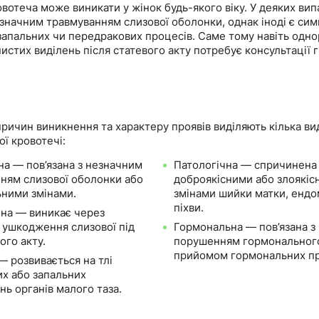
вотеча може виникати у жінок будь-якого віку. У деяких вип
езначним травмуванням слизової оболонки, однак іноді є си
 запальних чи передракових процесів. Саме тому навіть одн
нистих виділень після статевого акту потребує консультації г
ричин виникнення та характеру проявів виділяють кілька ви
ої кровотечі:
на — пов’язана з незначним
Патологічна — спричинена
ням слизової оболонки або
доброякісними або злоякіс
ними змінами.
змінами шийки матки, ендо
піхви.
на — виникає через
 ушкодження слизової під
Гормональна — пов’язана з
ого акту.
порушенням гормонального
прийомом гормональних пр
— розвивається на тлі
их або запальних
нь органів малого таза.