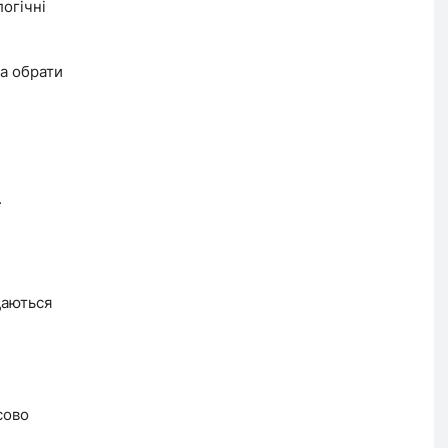
логічні
та обрати
.
даються
сово