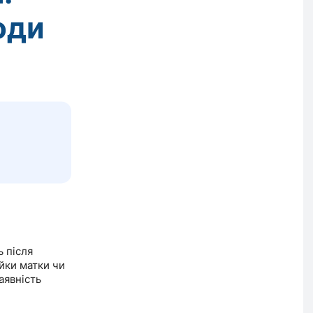
оди
ь після
йки матки чи
аявність