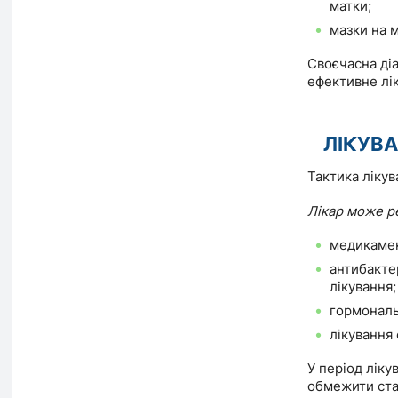
матки;
мазки на м
Своєчасна діа
ефективне лі
ЛІКУВ
Тактика лікув
Лікар може р
медикамен
антибакте
лікування;
гормональ
лікування 
У період лік
обмежити стат