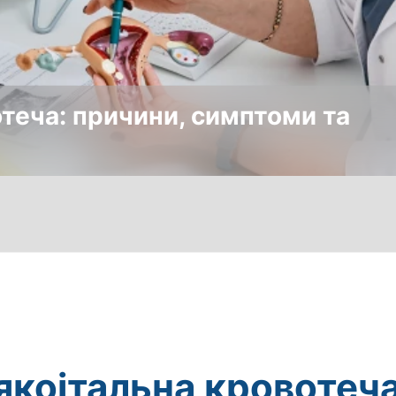
отеча: причини, симптоми та
якоітальна кровотеча