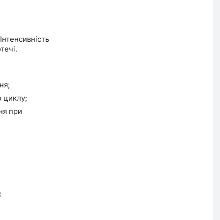
Інтенсивність
течі.
ня;
 циклу;
ня при
: