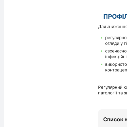
ПРОФІ
Для зниження 
регулярно
огляди у г
своєчасно 
інфекційн
використо
контрацеп
Регулярний к
патології та 
Список 