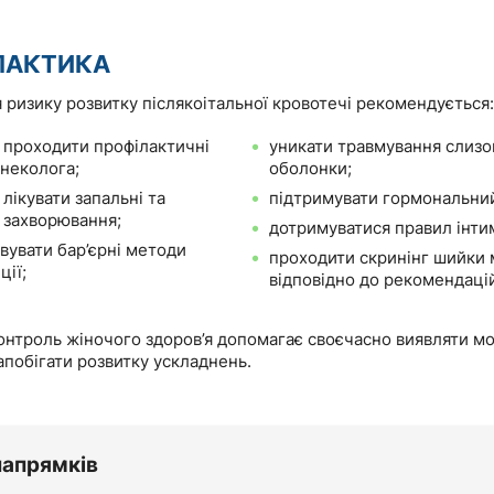
ЛАКТИКА
ризику розвитку післякоітальної кровотечі рекомендується:
 проходити профілактичні
уникати травмування слизо
інеколога;
оболонки;
лікувати запальні та
підтримувати гормональний
і захворювання;
дотримуватися правил інтим
вувати бар’єрні методи
проходити скринінг шийки 
ції;
відповідно до рекомендацій
онтроль жіночого здоров’я допомагає своєчасно виявляти м
запобігати розвитку ускладнень.
напрямків