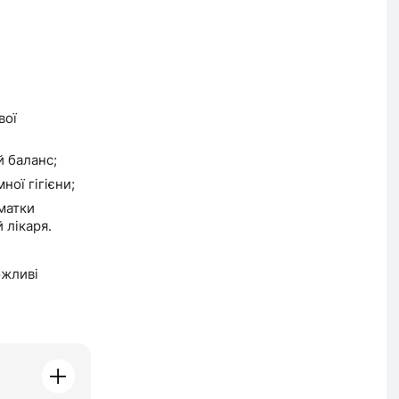
вої
 баланс;
ної гігієни;
матки
 лікаря.
ожливі