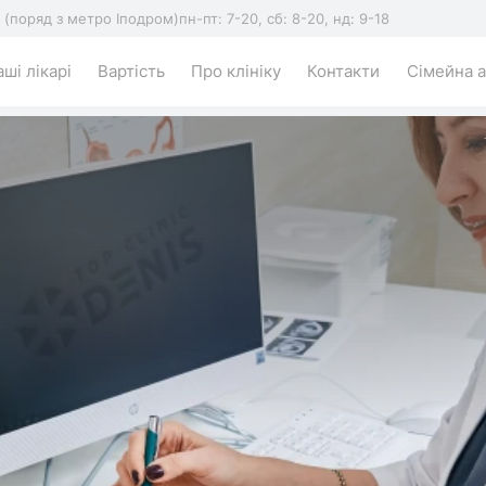
5 (поряд з метро Іподром)
пн-пт: 7-20, сб: 8-20, нд: 9-18
ші лікарі
Вартість
Про клініку
Контакти
Сімейна а