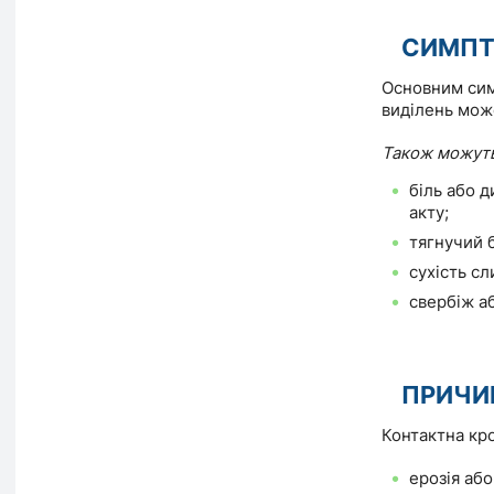
СИМП
Основним симп
виділень може
Також можуть
біль або д
акту;
тягнучий б
сухість сл
свербіж аб
ПРИЧИ
Контактна кр
ерозія або