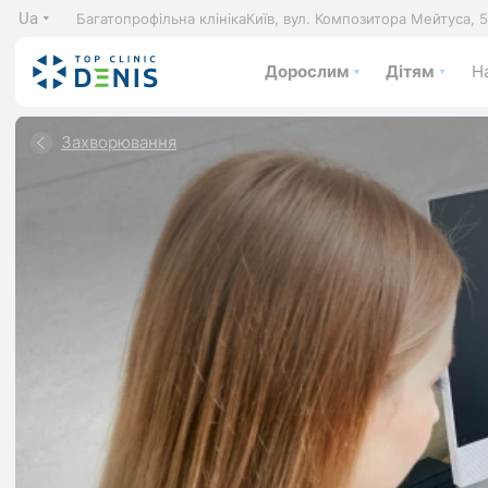
Ua
Багатопрофільна клініка
Київ, вул. Композитора Мейтуса, 
Дорослим
Дітям
На
Захворювання