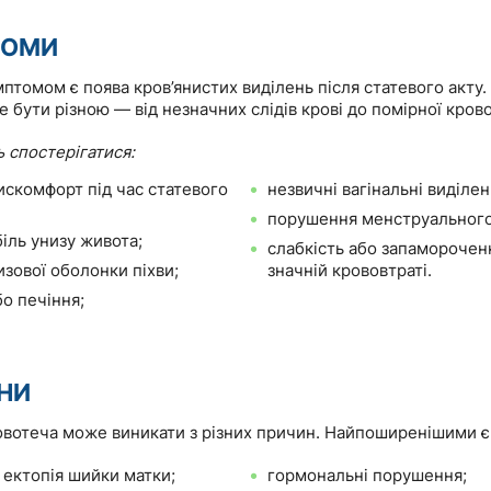
ТОМИ
томом є поява кров’янистих виділень після статевого акту. 
 бути різною — від незначних слідів крові до помірної крово
 спостерігатися:
искомфорт під час статевого
незвичні вагінальні виділен
порушення менструального
іль унизу живота;
слабкість або запаморочен
изової оболонки піхви;
значній крововтраті.
о печіння;
НИ
овотеча може виникати з різних причин. Найпоширенішими є
 ектопія шийки матки;
гормональні порушення;