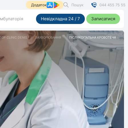
Пошук
044 455 75 55
Додаток
мбулаторія
Невідкладна 24 / 7
Записатися
TOP CLINIC DENIS
ЗАХВОРЮВАННЯ
ПІСЛЯКОІТАЛЬНА КРОВОТЕЧА