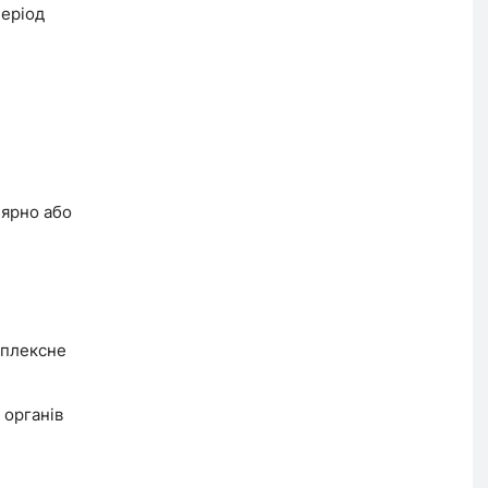
період
лярно або
мплексне
 органів