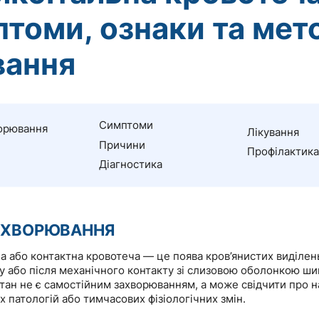
томи, ознаки та мет
вання
Симптоми
орювання
Лікування
Причини
Профілактика
Діагностика
АХВОРЮВАННЯ
а або контактна кровотеча — це поява кров’янистих виділен
у або після механічного контакту зі слизовою оболонкою ши
стан не є самостійним захворюванням, а може свідчити про н
х патологій або тимчасових фізіологічних змін.