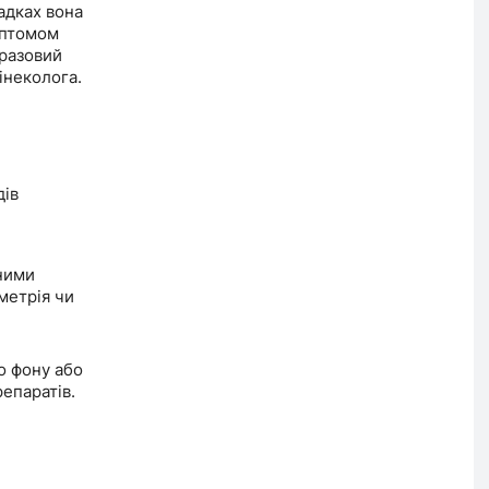
адках вона
мптомом
оразовий
інеколога.
дів
ними
метрія чи
 фону або
епаратів.