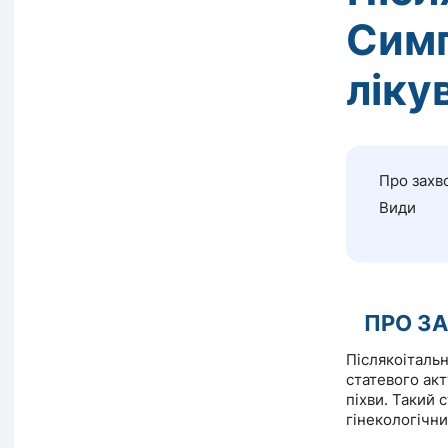
Симп
ліку
Про захв
Види
ПРО З
Післякоітальн
статевого акт
піхви. Такий 
гінекологічни