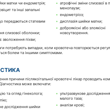
йки матки чи ендометрія;
атрофічні зміни слизової в 
менопаузи;
ервіцит та інші запальні
ендометріоз;
 що передаються статевим
дисплазія шийки матки;
доброякісні або злоякісні
ня слизової оболонки;
новоутворення.
є зволоження піхви;
аги потребують випадки, коли кровотеча повторюється регу
ься болем та іншими симптомами.
ОСТИКА
ення причини післякоітальної кровотечі лікар проводить ко
Діагностика може включати:
ію та огляд гінеколога;
ультразвукове дослідження
малого таза;
пію;
аналізи крові;
не дослідження шийки