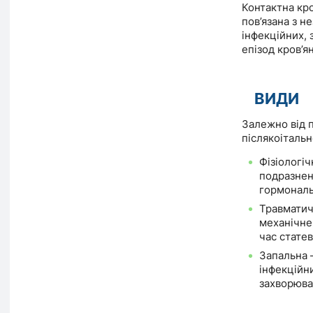
Контактна кро
пов’язана з н
інфекційних,
епізод кров’я
ВИДИ
Залежно від п
післякоітальн
Фізіологіч
подразнен
гормональ
Травматич
механічне
час статев
Запальна 
інфекційн
захворюва