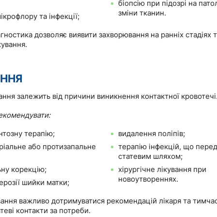
біопсію при підозрі на пато
зміни тканин.
ікрофлору та інфекції;
гностика дозволяє виявити захворювання на ранніх стадіях 
кування.
АННЯ
ання залежить від причини виникнення контактної кровотечі
екомендувати:
тозну терапію;
видалення поліпів;
ріальне або протизапальне
терапію інфекцій, що пере
статевим шляхом;
ну корекцію;
хірургічне лікування при
новоутвореннях.
ерозії шийки матки;
ування важливо дотримуватися рекомендацій лікаря та тимча
еві контакти за потреби.