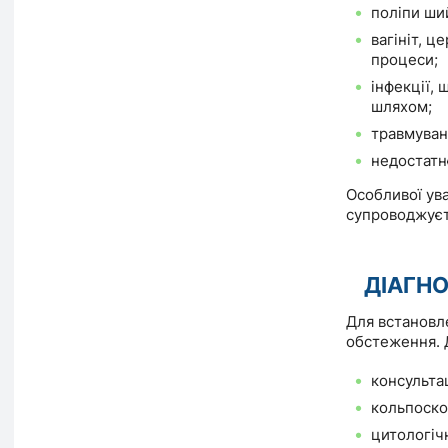
поліпи ши
вагініт, ц
процеси;
інфекції,
шляхом;
травмуван
недостатн
Особливої ув
супроводжуєт
ДІАГН
Для встановл
обстеження. 
консультац
кольпоско
цитологіч