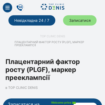
Невідкладна 24 / 7
Записатися
TOP CLINIC DENIS
ПЛАЦЕНТАРНИЙ ФАКТОР РОСТУ (PLGF), МАРКЕР
ПРЕЕКЛАМПСІЇ
Плацентарний фактор
росту (PLGF), маркер
прееклампсії
в TOP CLINIC DENIS
Welcome price
Записатися на