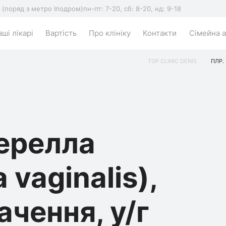
5 (поряд з метро Іподром)
пн-пт: 7-20, сб: 8-20, нд: 9-18
ші лікарі
Вартість
Про клініку
Контакти
Сімейна а
TOP CLINIC DENIS
ПЛР.
ерелла
 vaginalis),
ачення, у/г