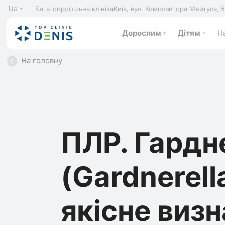
Ua
Багатопрофільна клініка
Київ, вул. Композитора Мейтуса, 
Дорослим
Дітям
На
На головну
ПЛР. Гардн
(Gardnerella
якісне визн