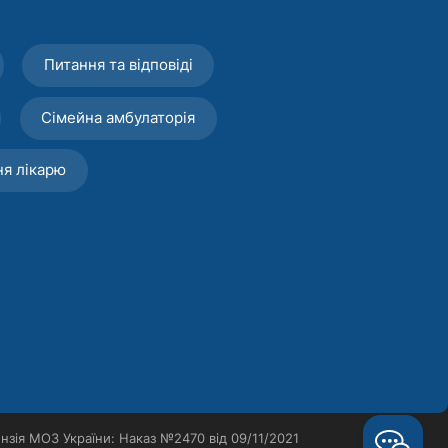
Питання та відповіді
Сімейна амбулаторія
ня лікарю
нзія МОЗ України: Наказ №2470 від 09/11/2021