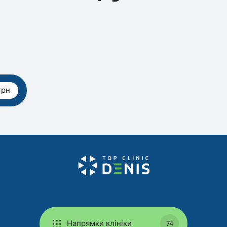
грн
Напрямки клініки
74