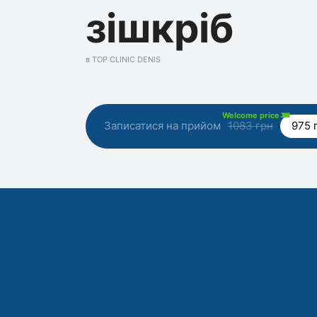
зішкріб
в TOP CLINIC DENIS
Welcome price
Записатися на прийом
1083 грн
975 