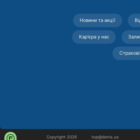
Новини та акції
Ві
Кар'єра у нас
Зали
Страхові
Copyright 2026
top@denis.ua