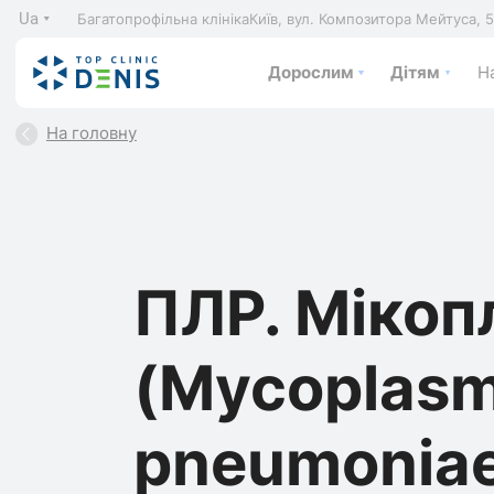
Ua
Багатопрофільна клініка
Київ, вул. Композитора Мейтуса, 
Дорослим
Дітям
На
На головну
ПЛР. Мікоп
(Mycoplas
pneumoniae