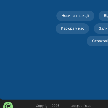
Новини та акції
Ві
Кар'єра у нас
Зали
Страхові
Copyright 2026
top@denis.ua