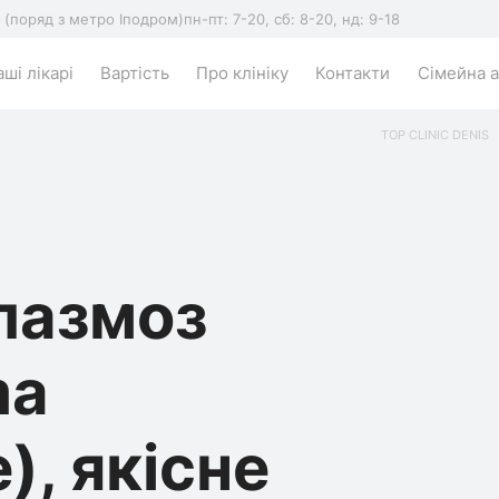
5 (поряд з метро Іподром)
пн-пт: 7-20, сб: 8-20, нд: 9-18
ші лікарі
Вартість
Про клініку
Контакти
Сімейна а
TOP CLINIC DENIS
лазмоз
ma
), якісне