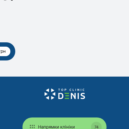
грн
Напрямки клініки
74