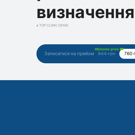
визначення
в TOP CLINIC DENIS
Welcome price
Записатися на прийом
844 грн
760 