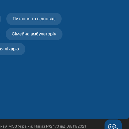
Питання та відповіді
Сімейна амбулаторія
ня лікарю
нзія МОЗ України: Наказ №2470 від 09/11/2021