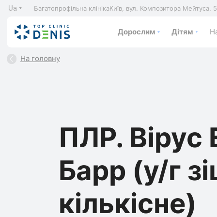
Ua
Багатопрофільна клініка
Київ, вул. Композитора Мейтуса, 
Дорослим
Дітям
На
На головну
ПЛР. Вірус
Барр (у/г зі
кількісне)