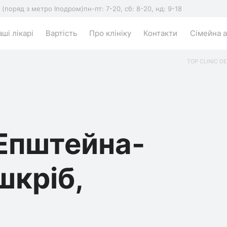
5 (поряд з метро Іподром)
пн-пт: 7-20, сб: 8-20, нд: 9-18
ші лікарі
Вартість
Про клініку
Контакти
Сімейна а
TOP CLINIC DE
 Епштейна-
шкріб,