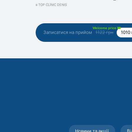
в TOP CLINIC DENIS
Welcome price
Записатися на прийом
1122 грн
1010 
Новини та акції
Ві