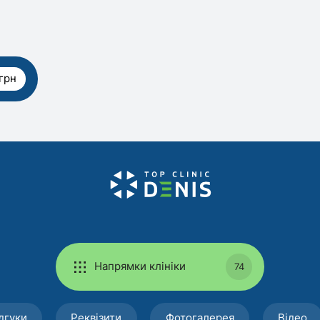
грн
Напрямки клініки
74
дгуки
Реквізити
Фотогалерея
Відео