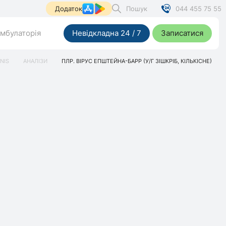
Пошук
044 455 75 55
Додаток
мбулаторія
Невідкладна 24 / 7
Записатися
NIS
АНАЛІЗИ
ПЛР. ВІРУС ЕПШТЕЙНА-БАРР (У/Г ЗІШКРІБ, КІЛЬКІСНЕ)