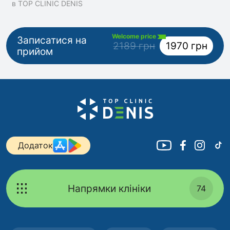
в TOP CLINIC DENIS
Welcome price
Записатися на
2189 грн
1970 грн
прийом
Додаток
Напрямки клініки
74