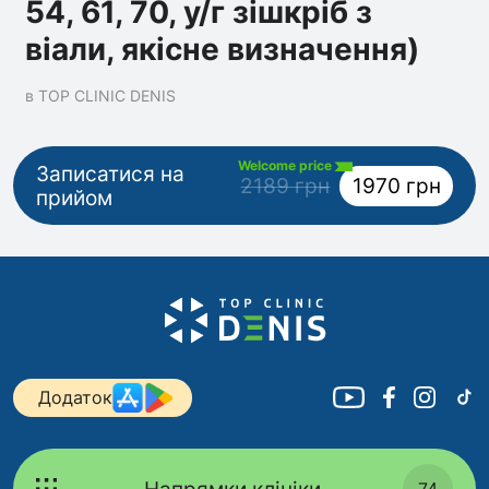
54, 61, 70, у/г зішкріб з
віали, якісне визначення)
в TOP CLINIC DENIS
Welcome price
Записатися на
2189 грн
1970 грн
прийом
Додаток
74