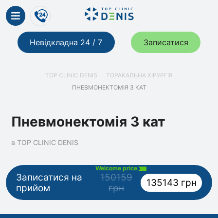
Невідкладна 24 / 7
Записатися
TOP CLINIC DENIS
ТОРАКАЛЬНА ХІРУРГІЯ
ПНЕВМОНЕКТОМІЯ 3 КАТ
Пневмонектомія 3 кат
в TOP CLINIC DENIS
Welcome price
Записатися на
150159
135143 грн
прийом
грн