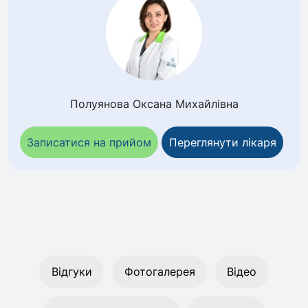
Полуянова Оксана Михайлівна
Записатися на прийом
Переглянути лікаря
Відгуки
Фотогалерея
Відео