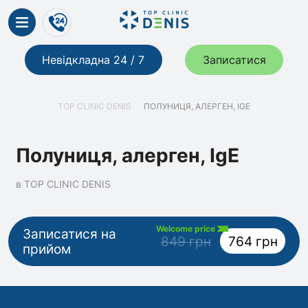
Невідкладна 24 / 7
Записатися
TOP CLINIC DENIS
ПОЛУНИЦЯ, АЛЕРГЕН, IGE
Полуниця, алерген, IgE
в TOP CLINIC DENIS
Welcome price
Записатися на
849 грн
764 грн
прийом