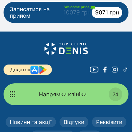
Welcome price
Записатися на
10079 грн
9071 грн
прийом
Додаток
Напрямки клініки
74
Новини та акції
Відгуки
Реквізити