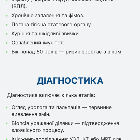
(ВПЛ).
Хронічне запалення та фімоз.
Погана гігієна статевого органу.
Куріння та шкідливі звички.
Ослаблений імунітет.
Вік понад 50 років — ризик зростає з віком.
ДІАГНОСТИКА
Діагностика включає кілька етапів:
Огляд уролога та пальпація — первинне
виявлення змін.
Біопсія ураженої ділянки — підтвердження
злоякісного процесу.
Іміджинг-дослідження: УЗД, КТ або МРТ для