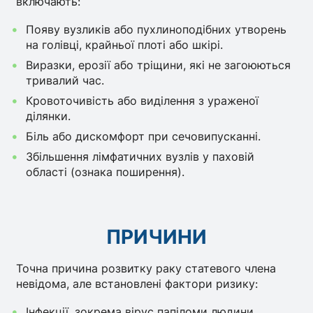
включають:
Появу вузликів або пухлиноподібних утворень
на голівці, крайньої плоті або шкірі.
Виразки, ерозії або тріщини, які не загоюються
тривалий час.
Кровоточивість або виділення з ураженої
ділянки.
Біль або дискомфорт при сечовипусканні.
Збільшення лімфатичних вузлів у паховій
області (ознака поширення).
ПРИЧИНИ
Точна причина розвитку раку статевого члена
невідома, але встановлені фактори ризику:
Інфекції, зокрема вірус папіломи людини