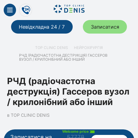
Невідкладна 24 / 7
Записатися
TOP CLINIC DENIS
НЕЙРОХІРУРГІЯ
РЧД (РАДІОЧАСТОТНА ДЕСТРУКЦІЯ) ГАССЕРОВ
ВУЗОЛ / КРИЛОНІБНИЙ АБО ІНШИЙ
РЧД (радіочастотна
деструкція) Гассеров вузол
/ крилонібний або інший
в TOP CLINIC DENIS
Welcome price
Записатися на
57778