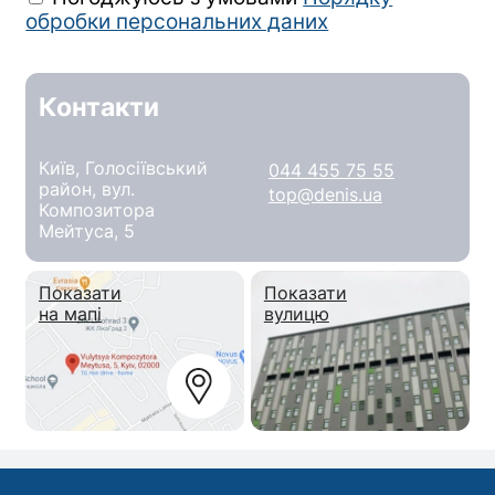
обробки персональних даних
Контакти
Київ, Голосіївський
044 455 75 55
район, вул.
top@denis.ua
Композитора
Мейтуса, 5
Показати
Показати
на мапі
вулицю