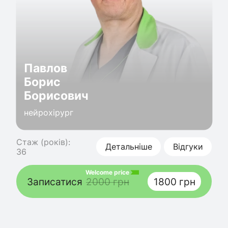
Павлов
Борис
Борисович
нейрохірург
Стаж (років):
Детальніше
Відгуки
36
Welcome price
Записатися
2000 грн
1800 грн