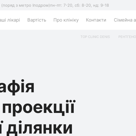
5 (поряд з метро Іподром)
пн-пт: 7-20, сб: 8-20, нд: 9-18
ші лікарі
Вартість
Про клініку
Контакти
Сімейна а
TOP CLINIC DENIS
РЕНТГЕНО
афія
 проекції
ї ділянки