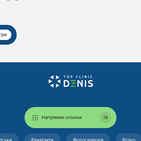
грн
Напрямки клініки
74
дгуки
Реквізити
Фотогалерея
Відео