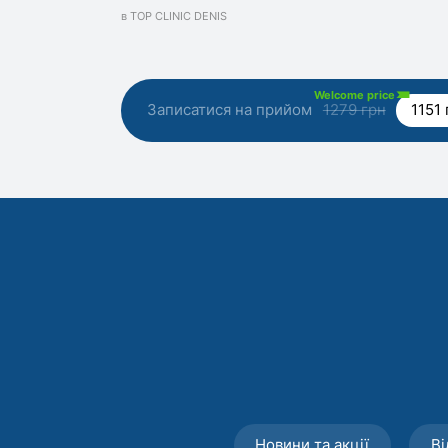
в TOP CLINIC DENIS
Welcome price
Записатися на прийом
1279 грн
1151 
Новини та акції
Ві