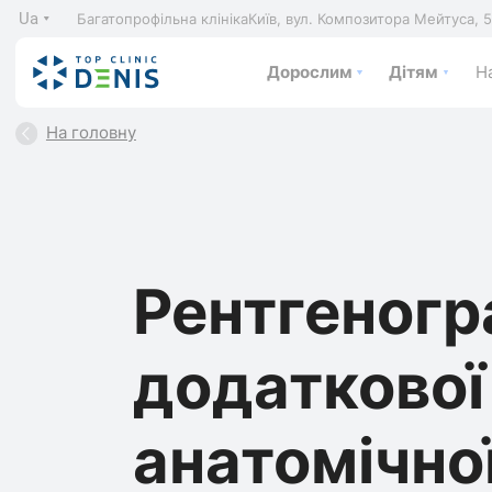
Ua
Багатопрофільна клініка
Київ, вул. Композитора Мейтуса, 
Дорослим
Дітям
На
На головну
Рентгеногр
додаткової
анатомічно