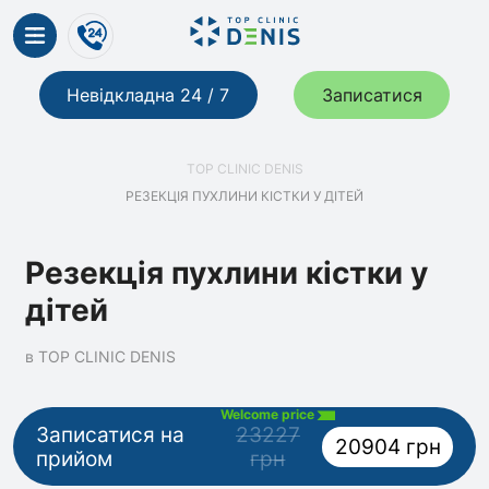
Невідкладна 24 / 7
Записатися
TOP CLINIC DENIS
РЕЗЕКЦІЯ ПУХЛИНИ КІСТКИ У ДІТЕЙ
Резекція пухлини кістки у
дітей
в TOP CLINIC DENIS
Welcome price
Записатися на
23227
20904 грн
прийом
грн